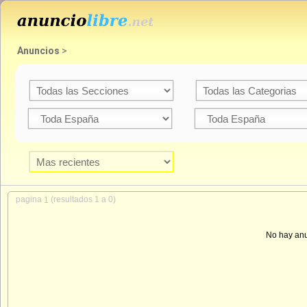
Anuncios
>
pagina
(resultados 1 a 0)
1
No hay anu