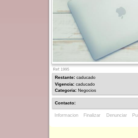
Ref: 1995
Restante:
caducado
Vigencia:
caducado
Categoria:
Negocios
Contacto:
Informacion
Finalizar
Denunciar
Pu