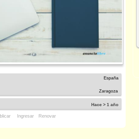
España
Zaragoza
Hace > 1 año
blicar
Ingresar
Renovar