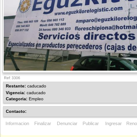
Ref: 3306
Restante:
caducado
Vigencia:
caducado
Categoria:
Empleo
Contacto:
Informacion
Finalizar
Denunciar
Publicar
Ingresar
Reno