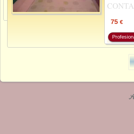
CONTA
75
€
Profesion
An