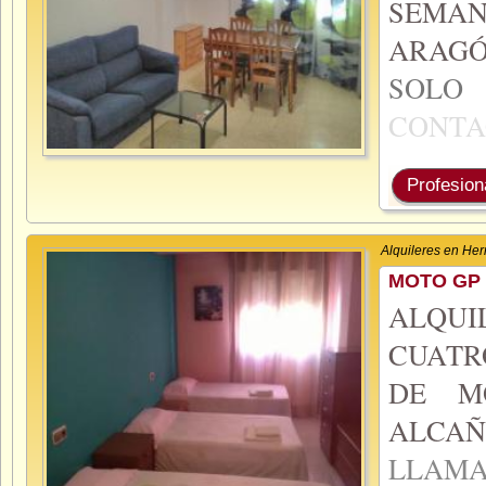
SEMA
ARAGÓ
SOL
CONT
Profesion
Alquileres en Her
MOTO GP
ALQUI
CUATR
DE M
ALCA
LLA