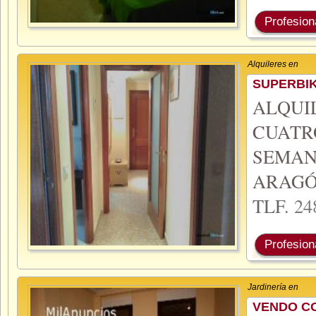
Profesion
Alquileres en
SUPERBIK
ALQUI
CUAT
SEMAN
ARAGÓ
TLF.
24
Profesion
Jardinería en
VENDO C