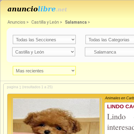
Anuncios
>
Castilla y León
>
Salamanca
>
pagina
(resultados 1 a 25)
1
Animales en Carb
LINDO CA
Lindo 
interes