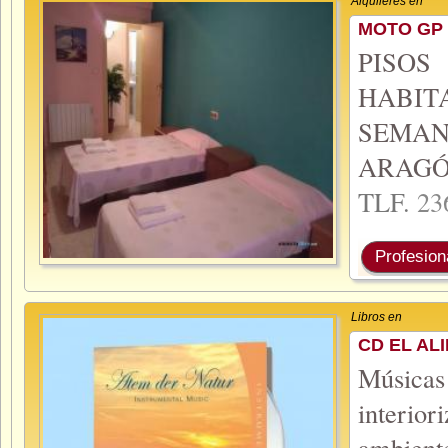
Alquileres en
MOTO GP 
PISO
HABIT
SEMA
ARAGÓ
TLF.
23
Profesion
Libros en
CD EL AL
Músicas
interio
ambient