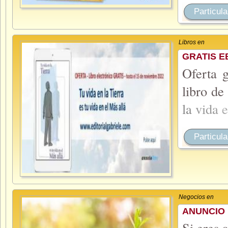
Particula
Libros en
GRATIS E
Oferta 
libro de
la
vida
Particula
Negocios en
ANUNCIO 
Si eres 