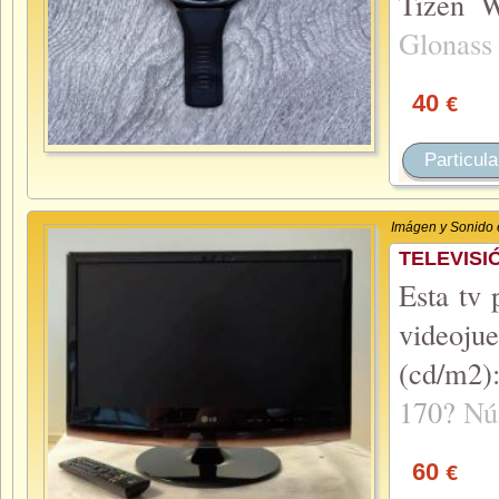
Tizen 
Glonas
40
€
Particula
Imágen y Sonido
TELEVISI
Esta tv
videoju
(cd/m2)
170?
Nú
60
€