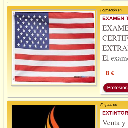
Formación en
EXAMEN T
EXAME
CERTI
EXTRA
El
exam
8
€
Profesion
Empleo en
EXTINTOR
Venta y 