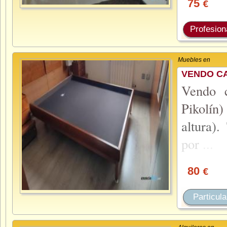
75
€
Profesion
Muebles en
VENDO CA
Vendo c
Pikolín
altura).
por
...
80
€
Particula