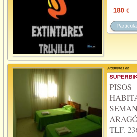
180
€
Particula
Alquileres en
SUPERBIK
PISO
HABIT
SEMAN
ARAGÓ
TLF.
23