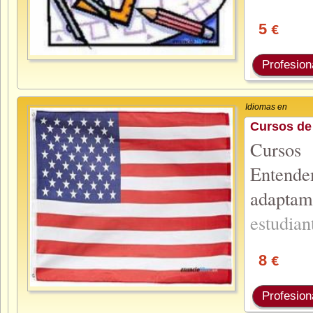
5
€
Profesion
Idiomas en
Cursos d
Cursos
Entende
adapta
estudia
8
€
Profesion