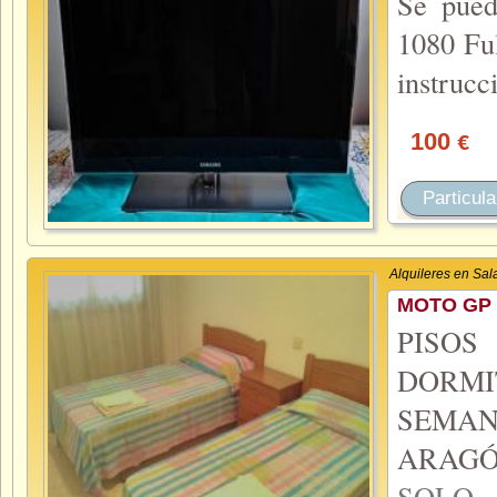
Se pued
1080 Fu
instrucc
100
€
Particula
Alquileres en Sa
MOTO GP 
PISO
DORMI
SEMA
ARAGÓ
SOL