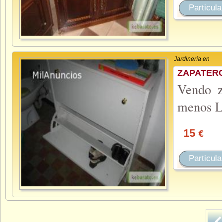
Particula
Jardinería en
ZAPATER
Vendo z
menos L
15
€
Particula