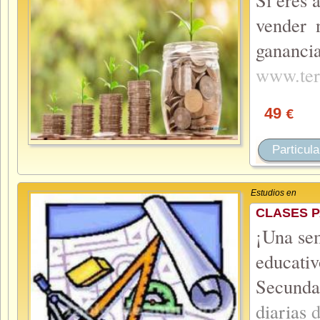
vender 
gananc
www.ter
49
€
Particula
Estudios en
CLASES P
¡Una se
educati
Secund
diarias