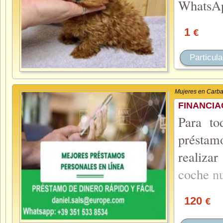
WhatsA
1
€
Particula
Mujeres en Carba
FINANCIA
Para to
préstam
realiza
coche
n
120
€