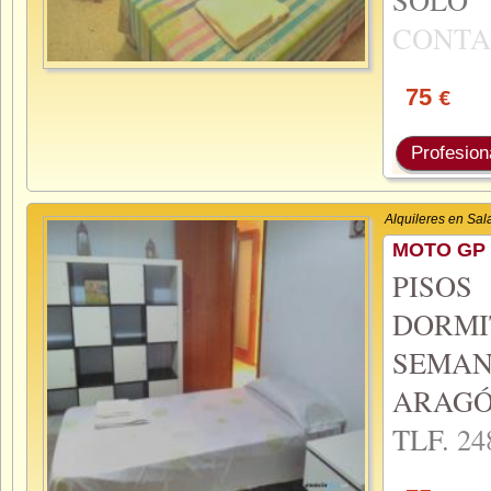
CONTA
75
€
Profesion
Alquileres en Sa
MOTO GP 
PISO
DORMI
SEMA
ARAGÓ
TLF.
24