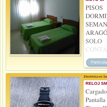
PISO
DORMI
SEMA
ARAGÓ
SOL
CONTA
Particula
Electrónica en S
RELOJ S
Cargado
Pantall