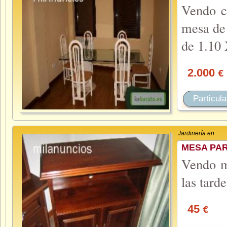
Vendo c
mesa de 
de 1.10 
2.000
€
Particula
Jardinería en
MESA PAR
Vendo m
las tarde
45
€