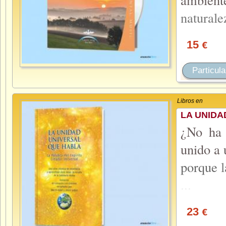
natural
15
€
Particula
Libros en
LA UNIDA
¿No ha 
unido a 
porque
...
23
€