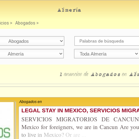
Almería
icios
>
Abogados
>
anuncios
de
en
1
Abogados
Al
Abogados en
LEGAL STAY IN MEXICO, SERVICIOS MIG
SERVICIOS MIGRATORIOS DE CANCUN Imm
Mexico for foreigners, we are in Cancun Are yo
to
live
in
Mexico?
Or
are
...