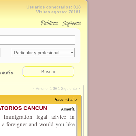
Usuarios conectados:
018
Visitas agosto:
70181
Publicar
Ingresar
Buscar
mería
de
<
Anterior
1
1
Siguiente
>
Hace > 1 año
RATORIOS CANCUN
Almería
igration legal advice in
u a foreigner and would
you
like