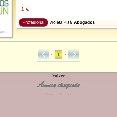
1
€
Profesional
Violeta Pizá
Abogados
<
1
>
Volver
Anuncios clasificados
© anunciolibre.net