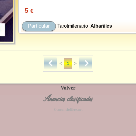
5
€
Particular
Tarotmilenario
Albañiles
<
1
>
Volver
Anuncios clasificados
© anunciolibre.net