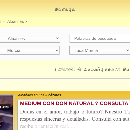
Murcia
s
>
Albañiles
>
anuncios
de
en
1
Albañiles
Mu
Albañiles en Los Alcázares
MEDIUM CON DON NATURAL ? CONSULTA 
Dudas en el amor, trabajo o futuro? Nuestro Ta
respuestas sinceras y detalladas. Consulta con
aut
recibe
orientaci?n
real.
...