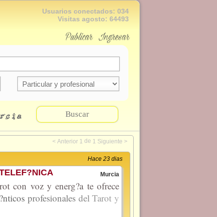
Usuarios conectados:
034
Visitas agosto:
64493
Publicar
Ingresar
Buscar
rcia
de
<
Anterior
1
1
Siguiente
>
Hace 23 dias
TELEF?NICA
Murcia
rot con voz y energ?a te ofrece
?nticos
profesionales
del
Tarot
y