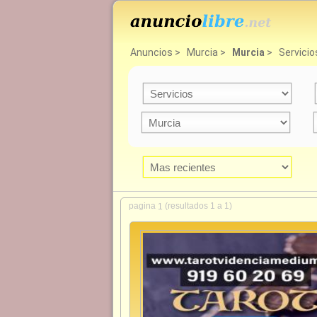
Anuncios
>
Murcia
>
Murcia
>
Servicio
pagina
(resultados 1 a 1)
1