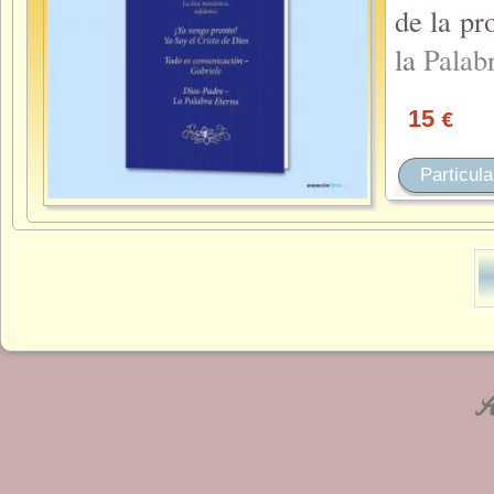
de la pr
la
Palab
15
€
Particula
An