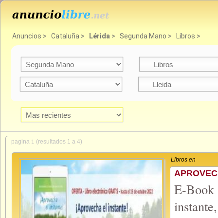
Anuncios
>
Cataluña
>
Lérida
>
Segunda Mano
>
Libros
>
pagina
(resultados 1 a 4)
1
Libros en
APROVECH
E-Book g
instant