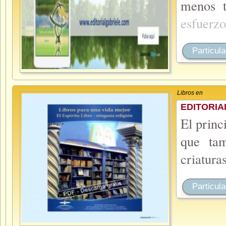
menos t
esfuerz
Particula
Libros en
EDITORIA
El princ
que tam
criatura
Particula