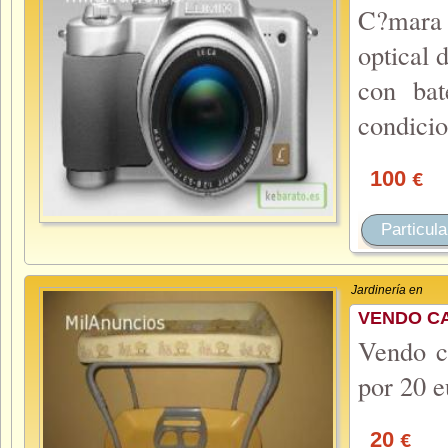
C?mara 
optical 
con bat
condicio
100
€
Particula
Jardinería en
VENDO CA
Vendo c
por 20 e
20
€