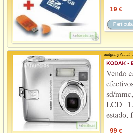
19
€
Particula
Imágen y Sonido 
KODAK - 
Vendo c
efectiv
sd/mmc,
LCD 1.5
estado, 
99
€