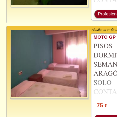
Profesion
Alquileres en Gr
MOTO GP 
PISO
DORMI
SEMA
ARAGÓ
SOL
CONTA
75
€