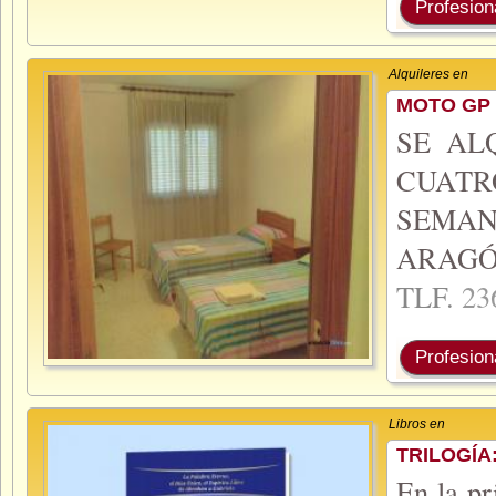
Profesion
Alquileres en
MOTO GP 
SE AL
CUAT
SEMA
ARAGÓ
TLF.
23
Profesion
Libros en
TRILOGÍA
En la pr