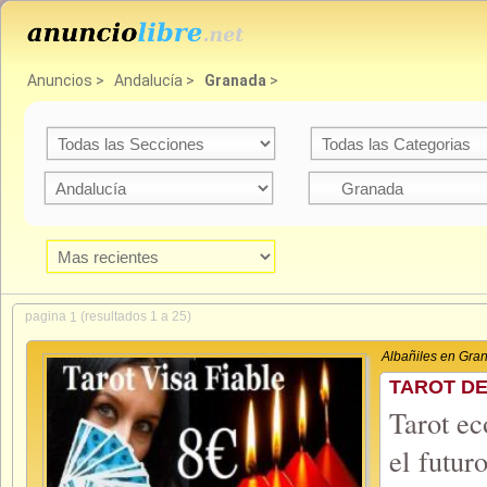
Anuncios
>
Andalucía
>
Granada
>
pagina
(resultados 1 a 25)
1
Albañiles en Gra
TAROT DE
Tarot ec
el futur