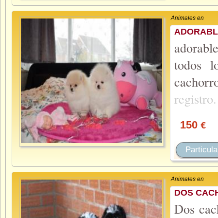
Animales en
ADORABL
adorabl
todos l
cachorr
registro
150
€
Particula
Animales en
DOS CACH
Dos cach