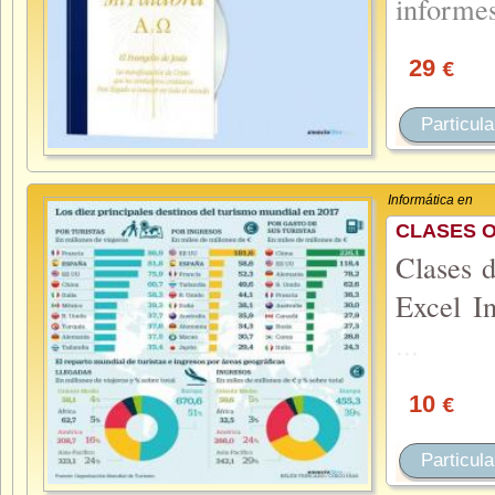
informe
29
€
Particula
Informática en
CLASES O
Clases 
Excel I
...
10
€
Particula