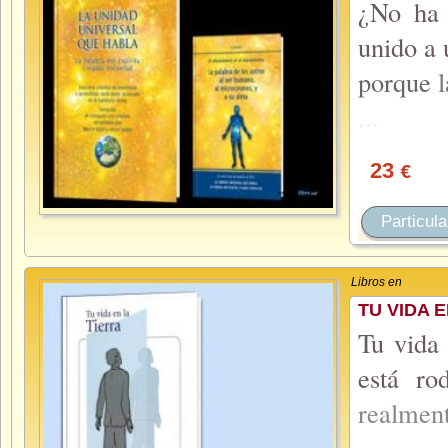
¿No ha 
unido a 
porque
...
23
€
Particula
Libros en
TU VIDA E
Tu vida 
está ro
realmen