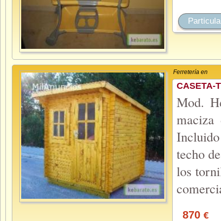
Particula
Ferretería en
CASETA-
Mod. He
maciza 
Incluido
techo de
los torn
comerci
870
€