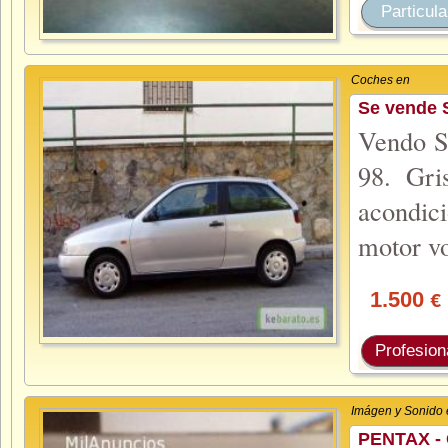
Particula
Coches en
Se vende S
Vendo S
98. Gris
acondic
motor v
1.500
€
Profesion
Imágen y Sonido 
PENTAX -