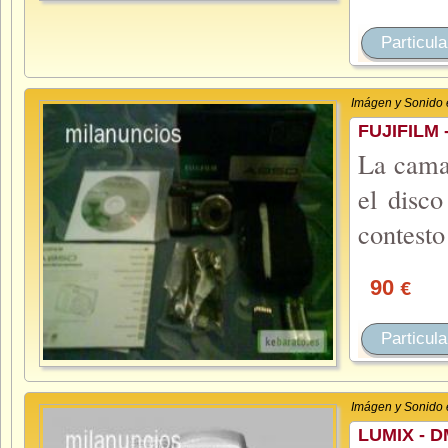
Particula
Imágen y Sonido 
FUJIFILM 
La camar
el disc
contesto
90
€
Particula
Imágen y Sonido 
LUMIX - 