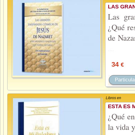
LAS GRA
Las gra
¿Qué res
de Naza
...
34
€
Particula
Libros en
ESTA ES 
¿Qué en
la vida 