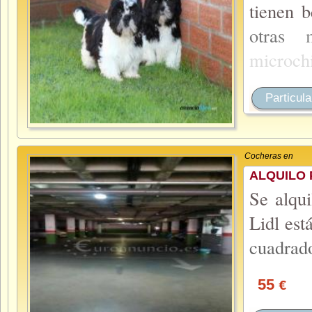
tienen 
otras
microch
Particula
Cocheras en
ALQUILO 
Se alqui
Lidl est
cuadrad
55
€