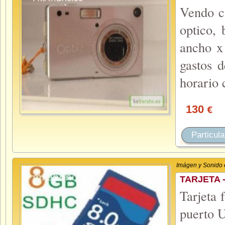
Vendo c
optico, 
ancho x
gastos 
horario 
130
€
Particula
Imágen y Sonido 
TARJETA 
Tarjeta
puerto 