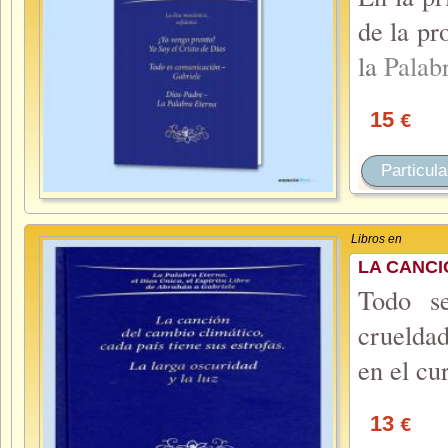
de la pr
la
Palab
15
€
Particula
Libros en
LA CANCI
Todo se
crueldad
en el cu
13
€