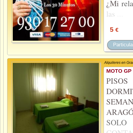
¿Mi
rel
las
...
5
€
Particula
Alquileres en Gr
MOTO GP 
PISO
DORMI
SEMA
ARAGÓ
SOL
CONTA