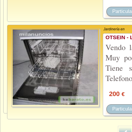
Particula
Jardinería en
OTSEIN - 
Vendo l
Muy poc
Tiene s
Telefono
200
€
Particula