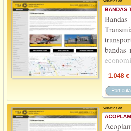
Servicios en
BANDAS 
Bandas 
Transm
transpo
bandas 
econom
1.048
€
Particula
Servicios en
ACOPLAMI
Acoplam