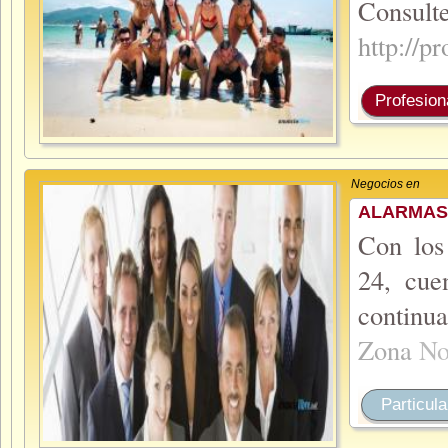
Consul
http://
Profesion
Negocios en
ALARMAS
Con los
24, cue
continu
Zona
No
Particula