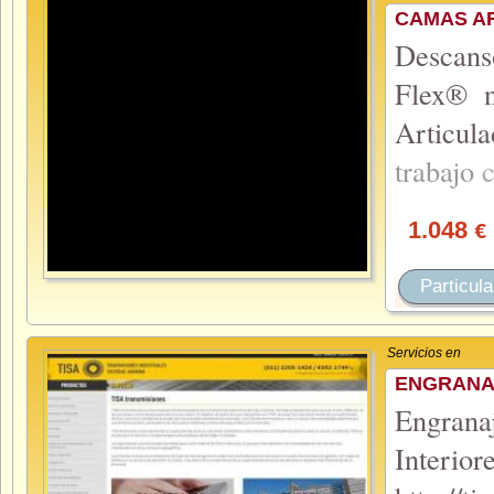
CAMAS AR
Descans
Flex® n
Articula
trabajo
1.048
€
Particula
Servicios en
ENGRANAJ
Engrana
Int