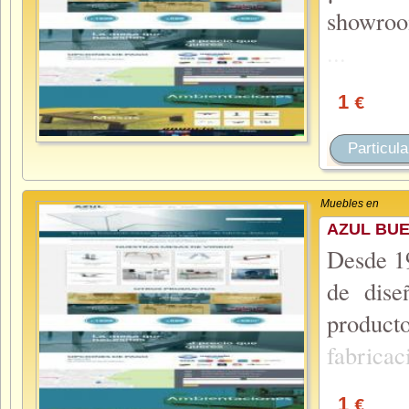
showro
...
1
€
Particula
Muebles en
AZUL BUE
Desde 19
de dis
produc
fabrica
1
€