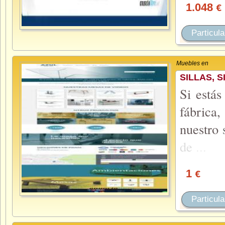
1.048
€
Particula
Muebles en
SILLAS, 
Si estás
fábrica
nuestro
de
...
1
€
Particula