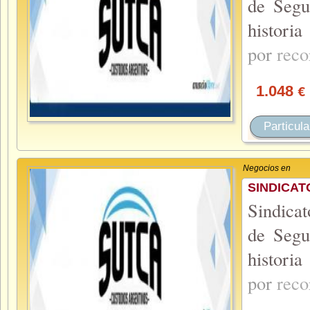
de Segu
historia
por
reco
1.048
€
Particula
Negocios en
SINDICAT
Sindicat
de Segu
historia
por
reco