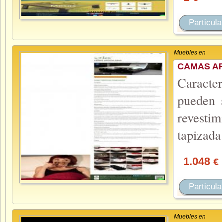
Particula
Muebles en
CAMAS A
Caracter
pueden s
revestim
tapizad
1.048
€
Particula
Muebles en