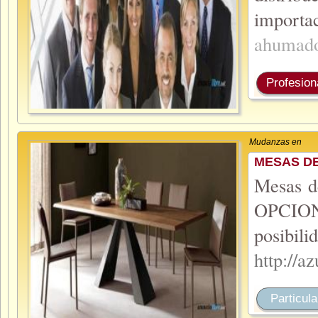
importa
ahumad
Profesion
Mudanzas en
MESAS DE
Mesas d
OPCION
posibi
http://
Particula