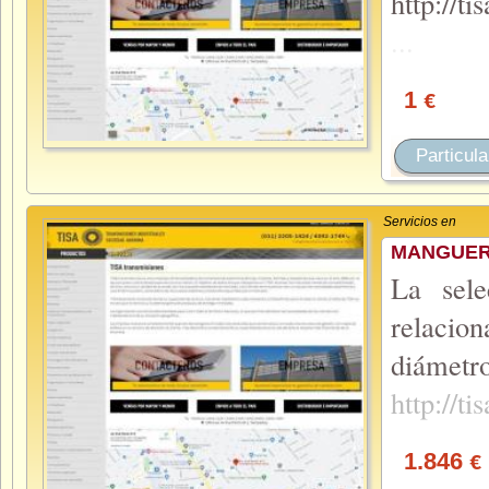
http://t
...
1
€
Particula
Servicios en
MANGUERA
La sele
relacion
diámet
http://t
1.846
€