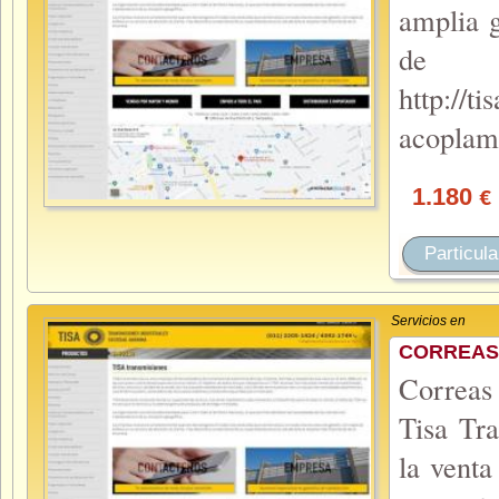
amplia g
de 
http://t
acoplam
1.180
€
Particula
Servicios en
CORREAS
Correas 
Tisa Tr
la vent