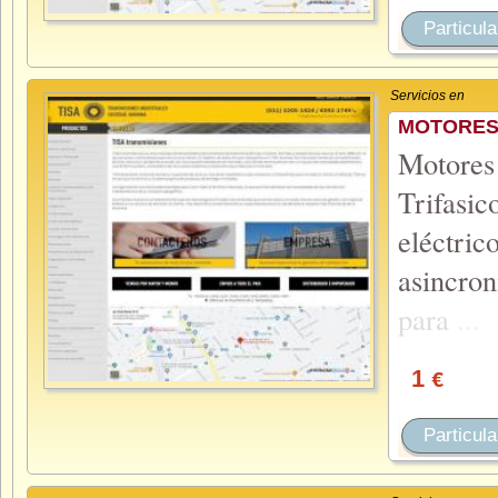
Particula
Servicios en
MOTORES
Motores 
Trifas
eléctri
asincro
para
...
1
€
Particula