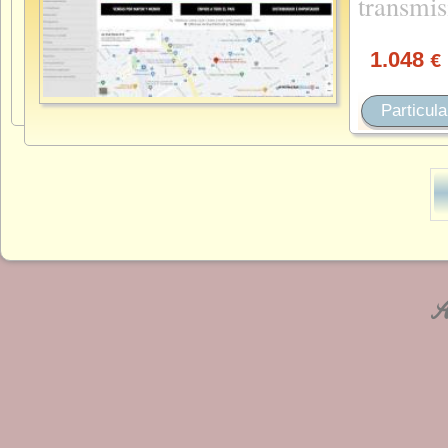
transmi
1.048
€
Particula
An