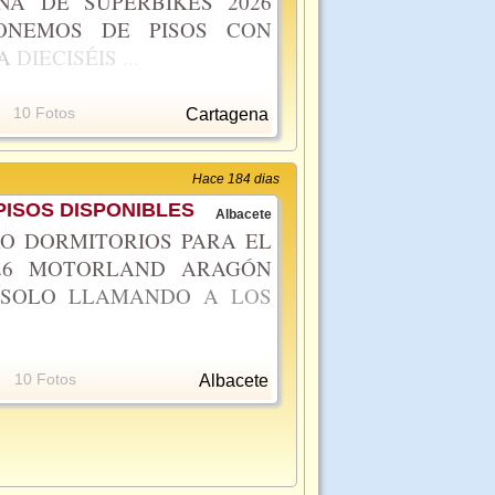
NA DE SUPERBIKES 2026
PONEMOS DE PISOS
CON
A
DIECISÉIS
...
10 Fotos
Cartagena
Hace 184 dias
ISOS DISPONIBLES
Albacete
O DORMITORIOS PARA EL
026 MOTORLAND ARAGÓN
S
SOLO
LLAMANDO
A
LOS
10 Fotos
Albacete