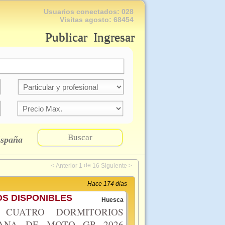
Usuarios conectados:
028
Visitas agosto:
68454
Publicar
Ingresar
Buscar
spaña
de
<
Anterior
1
16
Siguiente
>
Hace 174 dias
S DISPONIBLES
Huesca
CUATRO DORMITORIOS
MANA DE MOTO GP 2026