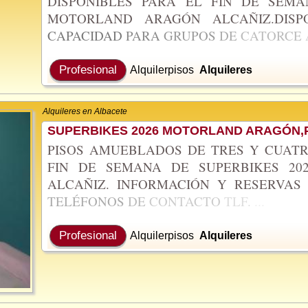
DISPONIBLES PARA EL FIN DE SEMA
MOTORLAND ARAGÓN ALCAÑIZ.DIS
CAPACIDAD
PARA
GRUPOS
DE
CATORCE
Profesional
Alquilerpisos
Alquileres
Alquileres en Albacete
SUPERBIKES 2026 MOTORLAND ARAGÓN,P
PISOS AMUEBLADOS DE TRES Y CUATR
FIN DE SEMANA DE SUPERBIKES 2
ALCAÑIZ. INFORMACIÓN Y RESERVA
TELÉFONOS
DE
CONTACTO
TLF.
...
Profesional
Alquilerpisos
Alquileres