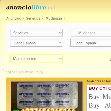
Anuncios
>
Servicios
>
Mudanzas
>
pagina
(resultados 1 a 11)
1
Mudanzas en Riv
BUY CYTO
Buy Mif
Buy Ab