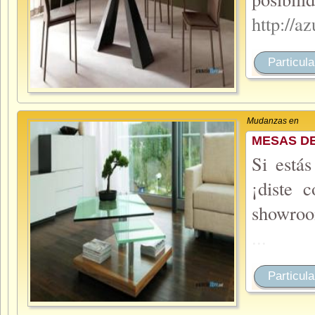
http://
Particula
Mudanzas en
MESAS DE
Si está
¡diste 
showro
...
Particula