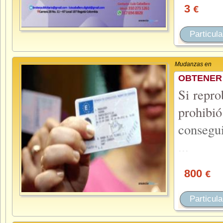
3
€
Particula
Mudanzas en
OBTENER
Si repro
prohibió
consegu
...
800
€
Particula