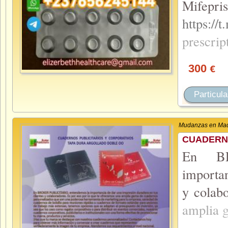
Mifepris
https:
prescrip
300
€
Particula
Mudanzas en Mad
CUADERNO
En BR
importan
y colab
amplia