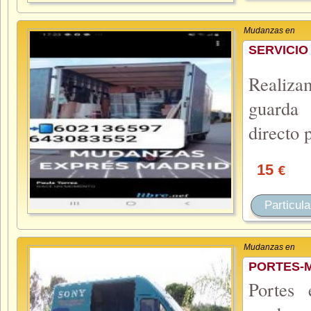
Mudanzas en
SERVICIO
Realiza
guarda 
directo 
15
€
Particula
Mudanzas en
PORTES-
Portes 