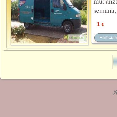
mudanza
semana, 
1
€
Particula
An