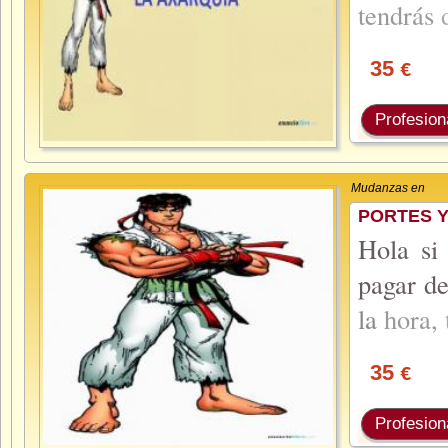
tendrás
35
€
Profesion
Mudanzas en
PORTES 
Hola si
pagar de
la
hora,
35
€
Profesion